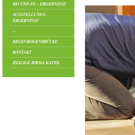
HD UND EU - ERGEBNISSE
AUSSTELLUNGS-
ERGEBNISSE
--
REGENBOGENBRÜCKE
KONTAKT
HEILIGE BIRMA KATER