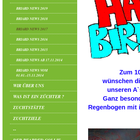
BRIARD NEWS 2019
BRIARD NEWS 2018
BRIARD NEWS 2017
BRIARD NEWS 2016
BRIARD NEWS 2015
BRIARD NEWS AB 17.11.2014
BRIARD NEWS VOM
Zum 10
01.01.-15.11.2014
wünschen di
WIR ÜBER UNS
unseren A`
WAS IST EIN ZÜCHTER ?
Ganz besonde
Regenbogen mit i
ZUCHTSTÄTTE
ZUCHTZIELE
--