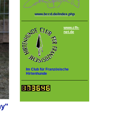
www.bccd.de/index.php
www.cfh-
net.de
Im Club für Französische
Hirtenhunde
my"