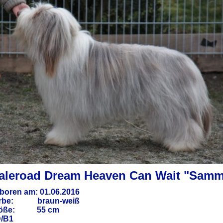
aleroad Dream Heaven Can Wait "Sam
boren am: 01.06.2016
rbe: braun-weiß
röße: 55 cm
/B1