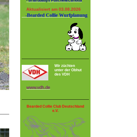
- Briardbabys Puschel&Carlotta
Aktualisiert am 03.08.2026
-Bearded Collie Wurfplanung
Wir züchten
unter der Obhut
des VDH
www.vdh.de
Bearded Collie Club Deutschland
e.V.