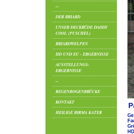
--
DER BRIARD
UNSER DECKRÜDE DADDY
COOL (PUSCHEL)
BRIARDWELPEN
HD UND EU - ERGEBNISSE
AUSSTELLUNGS-
ERGEBNISSE
--
REGENBOGENBRÜCKE
KONTAKT
P
HEILIGE BIRMA KATER
Ge
Fa
G
HD