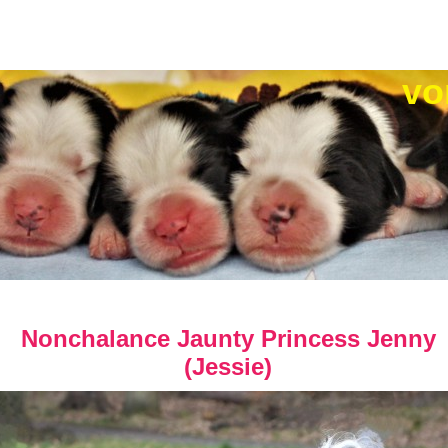
vom He
Nonchalance Jaunty Princess Jenny
(Jessie)