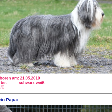
boren am: 21.05.2019
rbe: schwarz-weiß
/C
in Papa: