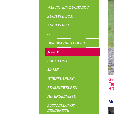
WAS IST EIN ZÜCHTER ?
ZUCHTSTÄTTE
ZUCHTZIELE
--
DER BEARDED COLLIE
JESSIE
COCA COLA
MALIK
WURFPLANUNG
Ge
Fa
BEARDIEWELPEN
HD
HD-ERGEBNISSE
Me
AUSSTELLUNGS-
ERGEBNISSE