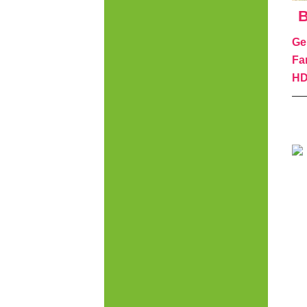
B
Ge
Fa
HD