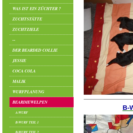
WAS IST EIN ZÜCHTER ?
ZUCHTSTÄTTE
ZUCHTZIELE
--
DER BEARDED COLLIE
JESSIE
COCA COLA
MALIK
WURFPLANUNG
BEARDIEWELPEN
B-W
A-WURF
B-WURF TEIL 1
B-WURF TEIL 2