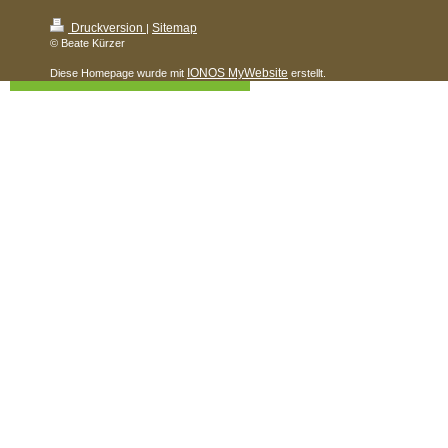
Druckversion
Sitemap
|
© Beate Kürzer
IONOS MyWebsite
Diese Homepage wurde mit
erstellt.