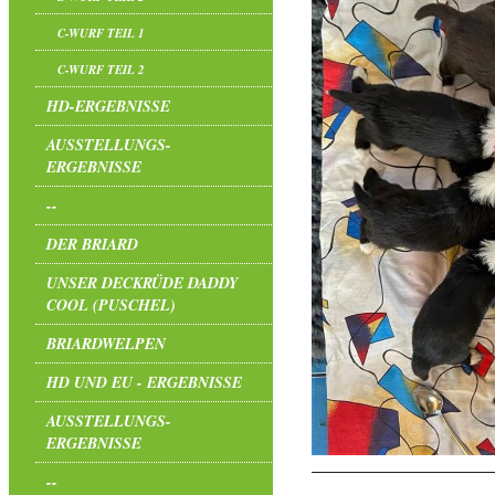
C-WURF TEIL 1
C-WURF TEIL 2
HD-ERGEBNISSE
AUSSTELLUNGS-
ERGEBNISSE
--
DER BRIARD
UNSER DECKRÜDE DADDY
COOL (PUSCHEL)
BRIARDWELPEN
HD UND EU - ERGEBNISSE
AUSSTELLUNGS-
ERGEBNISSE
--