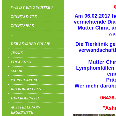
WAS IST EIN ZÜCHTER ?
Am 06.02.2017 ha
ZUCHTSTÄTTE
vernichtende Diag
ZUCHTZIELE
Mutter Chira, 
war
--
DER BEARDED COLLIE
Die Tierklinik g
verwandschaftl
JESSIE
Mutter Chi
COCA COLA
Lymphomfällen f
MALIK
ein
Prä
WURFPLANUNG
Wer mehr darübe
BEARDIEWELPEN
06439
HD-ERGEBNISSE
AUSSTELLUNGS-
"Asha
ERGEBNISSE