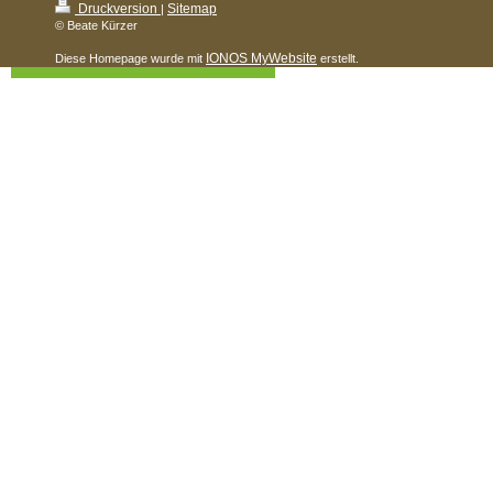
Druckversion
Sitemap
|
© Beate Kürzer
IONOS MyWebsite
Diese Homepage wurde mit
erstellt.