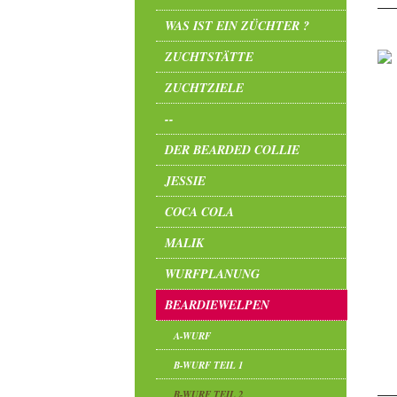
WAS IST EIN ZÜCHTER ?
ZUCHTSTÄTTE
ZUCHTZIELE
--
DER BEARDED COLLIE
JESSIE
COCA COLA
MALIK
WURFPLANUNG
BEARDIEWELPEN
A-WURF
B-WURF TEIL 1
B-WURF TEIL 2