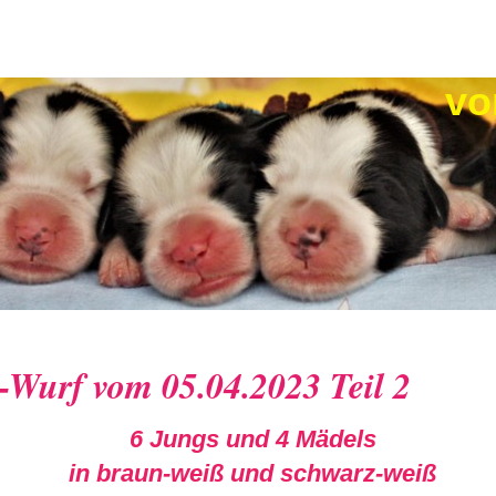
vom He
-Wurf vom 05.04.2023 Teil 2
6 Jungs und 4 Mädels
in braun-weiß und schwarz-weiß