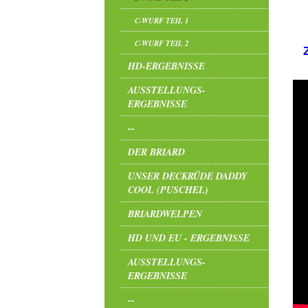
C-WURF TEIL 1
C-WURF TEIL 2
HD-ERGEBNISSE
AUSSTELLUNGS-
ERGEBNISSE
--
DER BRIARD
UNSER DECKRÜDE DADDY
COOL (PUSCHEL)
BRIARDWELPEN
HD UND EU - ERGEBNISSE
AUSSTELLUNGS-
ERGEBNISSE
--