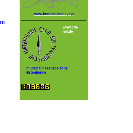
www.bccd.de/index.php
em
www.cfh-
net.de
Im Club für Französische
Hirtenhunde