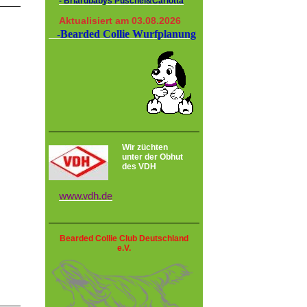
- Briardbabys Puschel&Carlotta
Aktualisiert am 03.08.2026
-Bearded Collie Wurfplanung
Wir züchten
unter der Obhut
des VDH
www.vdh.de
Bearded Collie Club Deutschland
e.V.