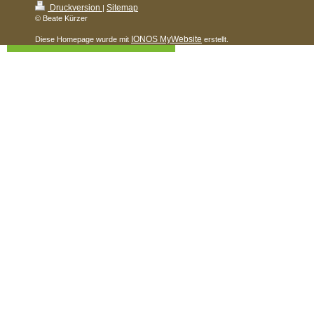
Druckversion
Sitemap
|
© Beate Kürzer
IONOS MyWebsite
Diese Homepage wurde mit
erstellt.