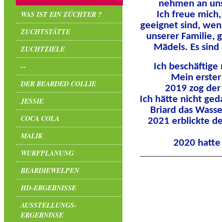
nehmen an uns
WAS IST EIN ZÜCHTER ?
Ich freue mich
geeignet sind, wen
ZUCHTSTÄTTE
unserer Familie, 
Mädels. Es sind
ZUCHTZIELE
--
Ich beschäftige
Mein erster
DER BEARDED COLLIE
2019 zog der 
Ich hätte nicht ge
JESSIE
Briard das Wasse
COCA COLA
2021 erblickte de
MALIK
2020 hatte 
WURFPLANUNG
BEARDIEWELPEN
HD-ERGEBNISSE
AUSSTELLUNGS-
ERGEBNISSE