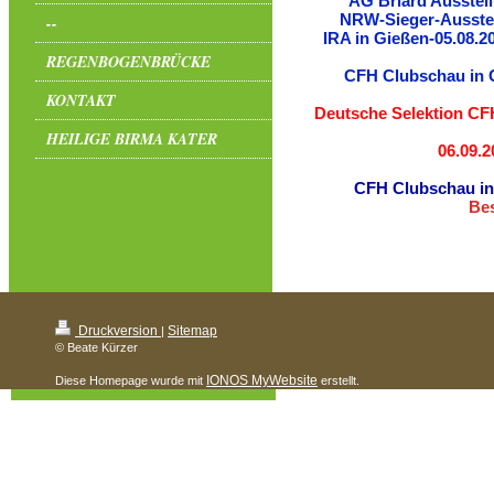
AG Briard Ausstel
NRW-Sieger-Ausstel
--
IRA in Gießen-05.08.2
REGENBOGENBRÜCKE
CFH Clubschau in G
KONTAKT
Deutsche Selektion CF
HEILIGE BIRMA KATER
06.09.
CFH Clubschau in
Bes
Druckversion
Sitemap
|
© Beate Kürzer
IONOS MyWebsite
Diese Homepage wurde mit
erstellt.