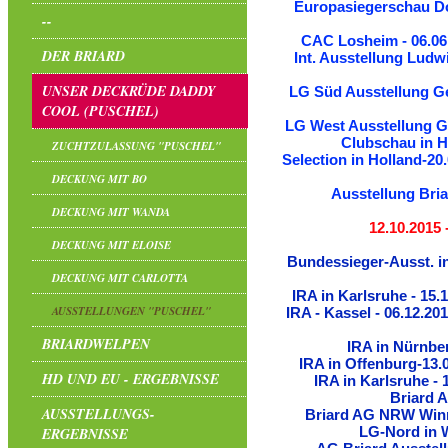
Europasiegerschau Dor
--
CAC Losheim - 06.06.
DER BRIARD
Int. Ausstellung Ludwi
UNSER DECKRÜDE DADDY
LG Süd Ausstellung Ge
COOL (PUSCHEL)
LG West Ausstellung Ge
Clubschau in Ho
ZUCHTZULASSUNG "PUSCHEL"
Selection in Holland-20
DECKUNG MIT BO
Ausstellung Bria
DECKUNG MIT WANDA
12.10.2015
DECKUNG MIT ELOISE
Bundessieger-Ausst. i
DECKUNG MIT CARLOTTA
IRA in Karlsruhe - 15.
AUSSTELLUNGEN "PUSCHEL"
IRA - Kassel - 06.12.20
BRIARDWELPEN
IRA in Nürnber
IRA in Offenburg-13.
HD UND EU - ERGEBNISSE
IRA in Karlsruhe - 
Briard 
AUSSTELLUNGS-
Briard AG NRW Winne
LG-Nord in W
ERGEBNISSE