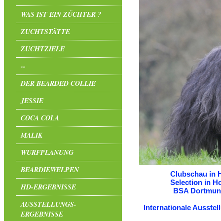
WAS IST EIN ZÜCHTER ?
ZUCHTSTÄTTE
ZUCHTZIELE
--
DER BEARDED COLLIE
JESSIE
COCA COLA
MALIK
WURFPLANUNG
BEARDIEWELPEN
Clubschau in H
Selection in H
HD-ERGEBNISSE
BSA Dortmund 
AUSSTELLUNGS-
Internationale Ausstel
ERGEBNISSE